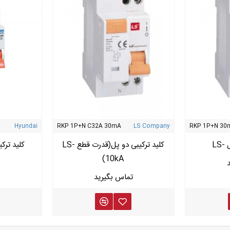
Hyundai
RKP 1P+N C32A 30mA
LS Company
RKP 1P+N 30
LS
کلید ترکیبی دو پل(قدرت قطع LS-
کلید ترکیبی
(10kA