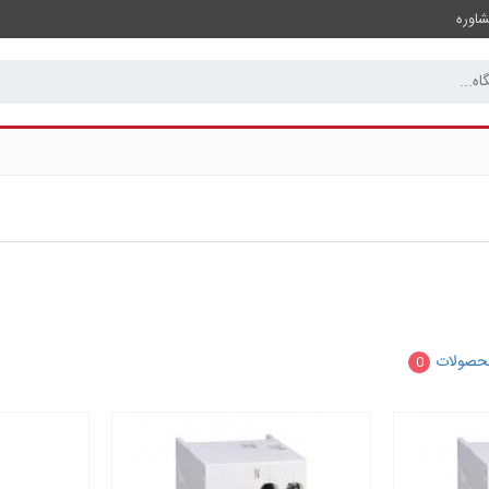
اوره
حصولات
0