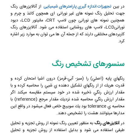
در بین
تجهیزات اندازه گیری پارامترهای شیمیایی
از آنالایزرهای رنگ
جهت تحلیل رنگ نمونه های غیر نورانی ای همچون کاغذ و چرم و
همچنین نمونه های نورانی چون لامپ CRT، مانیتور LCD، دیود
نورانیLCD، لامپ های روشنایی استفاده می شود. آنالایزرهای رنگ
کاربردهای مختلفی دارند که از جمله آن ها می توان به موارد زیر اشاره
کرد.
سنسورهای تشخيص رنگ
رنگهاي پايه (اصلي) را (سبز- آبي-قرمز) درون اشيا امتحان كرده و
قدرت هريك از از رنگهاي تشكيل دهنده ي شيي را محاسبه كرده و با
مقدار ارزش رنگي ذخيره شده در خود سيستم مقايسه ميكند اگر
مقدار ارزش رنگي محاسبه شده نزديك مقدار مرجع (reference) با
محاسبه ي tolerance بود يك سوييچ خاص فعال ميشود در واقع اين
مدارها ميتوانند هشت را تشخيص دهند.
در
آنلایزرهای رنگ
به منظور تعیین رنگ نمونه از روش تجزیه و تحلیل
طیفی استفاده می شود و بدلیل استفاده از روش تجزیه و تحلیل