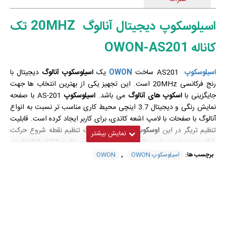
اسیلوسکوپ دیجیتال آنالوگ 20MHZ تک
کاناله OWON-AS201
اسیلوسکوپ
AS201 ساخت
OWON
یک
اسیلوسکوپ آنالوگ
دیجیتال با
رنج فرکانسی 20MHz است. این تجهیز
یکی از بهترین انتخاب ها جهت
جایگزینی با
اسکوپ های آنالوگ
می باشد.
اسیلوسکوپ
AS-201 با صفحه
نمایش رنگی و دیجیتال 3.7 اینچی محیط کاری مناسب تر نسبت به انواع
آنالوگ با صفحات با لامپ اشعه کاتدی، برای کاربر ایجاد کرده است. قابلیت
تنظیم تریگر در این
اوسکوپ
امکان خوبی جهت تنظیم نقطه شروع حرکت
شکل موج است. این قابلیت کاربری همچون دکمه AUTO SET در
اسیلوسکوپ
های تمام دیجیتال، دارد.
برای آشنایی بیشتر با انواع
اسیلوسکوپ
برچسب ها:
اسیلوسکوپ OWON
,
OWON
می توانید مقاله
اسیلوسکوپ
چیست را مطالعه کنید.
مشخصات فنی اسیلوسکوپ دیجیتال آنالوگ
سری AS 201 ساخت کمپانی owon