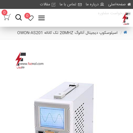
صفحه‌اصلی
درباره ما
تماس با ما
مقالات
0
درخواست مشاوره
0
اسیلوسکوپ دیجیتال آنالوگ 20MHZ تک کاناله OWON-AS201