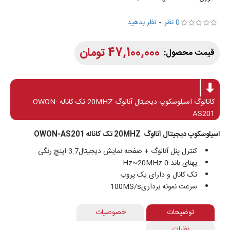
0 نظر
-
نظر بدهید
47,100,000 تومان
کاتالوگ اسیلوسکوپ دیجیتال آنالوگ 20MHZ تک کاناله OWON-
AS201
اسیلوسکوپ دیجیتال آنالوگ 20MHZ تک کاناله OWON-AS201
کنترل پنل آنالوگ + صفحه نمایش دیجیتال3.7 اینچ رنگی
پهنای باند 0 Hz~20MHz
تک کانال و دارای یک پروب
سرعت نمونه برداری100MS/s
توضیحات
خصوصیات
نظرات