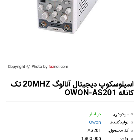
اسیلوسکوپ دیجیتال آنالوگ 20MHZ تک
کاناله OWON-AS201
موجودی:
در انبار
تولیدکننده:
Owon
کد محصول:
AS201
وزن:
1,800.00g