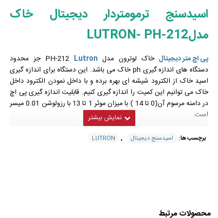
اسیدسنج ترمومتردار دیجیتال خاک
مدلLUTRON- PH-212
پی اچ متر دیجیتال
خاک لوترون مدل
Lutron
PH-212 جز محدود
دستگاه های اندازه گیری ph خاک می باشد. این دستگاه برای اندازه گیری
اسید خاک از الکترود شیشه ای بهره برده و با داخل نمودن الکترود داخل
خاک می توانیم این کمیت را اندازه گیری کنیم. قابلیت اندازه گیری پی اچ
در دامنه مرسوم آن(0 تا 14 ) با میزان موثر 1 تا 13 با رزولوشن 0.01 میسر
است.
دقت اندازه گیری در شرایط متفاوت سنجش از 0.07± تا 0.1 ±
برچسب ها:
اسیدسنج دیجیتال
,
LUTRON
متغیراست.این دستگاه توانایی نگه داشتن داده های محاسباتی به منظور
مطالعه و بررسی بیشتر محاسبات را دارا می باشد. بهره جویی از میکرو
کامپیوتر پر قدرت و پیشرفته LSI از ویژگی های ممتاز این دستگاه است که
بر دقت و سرعت عمل آن افزوده است. دستگاه پی اچ مترفوق یکی
ازموثرترین ابزارهای سنجش
پی اچ
خاک
و سایر محصولات کشاورزی-
باغبانی و صنایع غذایی، بویژه مواد نیمه جامد وآزمایشگاه های مختلف
صنعتی و آموزشی است.
محصولات مرتبط