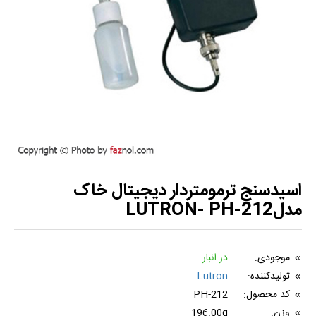
اسیدسنج ترمومتردار دیجیتال خاک
مدلLUTRON- PH-212
موجودی:
در انبار
تولیدکننده:
Lutron
کد محصول:
PH-212
وزن:
196.00g