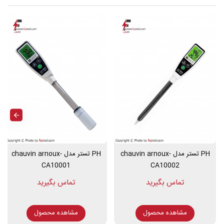
ذکر خصوصیات فنی اسیدسنج دیجیتال
خاک مدل Lutron PH-212
رنج اندازه گیری اسید از 0 تا 14
رزولوشن اندازه گیری 0.01 PH
دارای طراحی بسیار مقاوم
دارای پراب مجزا و قابل تعویض
قابلیت کالیبراسیون توسط محلول بافر
دارای دکمه نگه دارنده HOLD جهت ثابت نگه داشتن عدد بر روی
نمایشگر
همراه با کیف حمل
PH تستر مدل chauvin arnoux-
PH تستر مدل chauvin arnoux-
CA10001
CA10002
این محصول دارای دو سال گارانتی و دو سال خدمات پس ازفروش است.
مشاهده محصول
مشاهده محصول