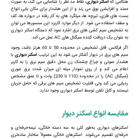
هنگامی که
اسکنر دیواری
، نقاط مد نظر را شناسایی می کند، به صورت
ممتد و افزایشی بوق می زند و از این هشدار برای مکان یابی انواع
بست های فلزی، تیرچه ها، میلگرد های به کار رفته در دیواره ها، کف
و سقف استفاده می شود. از دیگر موارد کاربرد این سنسورها می توان
به تشخیص سیم کشی های برق اشاره نمود که دستگاه اسکنر دیواری
به عنوان یک دریافت کننده سیگنال های AC عمل می کند.
اگر فرکانس قابل تشخیص در محدوده 50 تا 60 هرتز باشد، وجود
سیم های برق در دیوار آشکار می شود به این ترتیب
اسکنر دیواری
با
هشدار صوتی و چراغ چشمک زن محل دقیق سیم برق را به کاربر
اعلام می کند و از روی نمودار میله ای میزان شدت برق عبوری
(سیگنال AC) را در محدوده (110 تا 230) ولت و تا عمق مشخص
ردیابی می کند ولی قابلیت تشخیص سیم های برقی که حامل جریان
نیستند و کابل تلفن توسط اسکنر دیواری وجود ندارد.
مقایسه انواع اسکنر دیوار
اسکنرهای دیواری به‌طور کلی به سه دسته خانگی، نیمه‌حرفه‌ای و
حرفه‌ای تقسیم می‌شوند. اسکنرهای خانگی معمولاً ساختار ساده‌تری