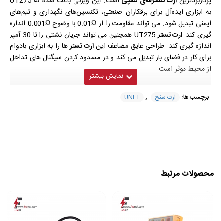
پرکاربردترین
ارت تسترهای کلمپی
است. این ویژگی باعث شده که UT275
به ابزاری ایده‌آل برای برقکاران صنعتی، تکنسین‌های نگهداری و تیم‌های
ایمنی تبدیل شود. می تواند مقاومت را از 0.01Ω با وضوح 0.001Ω اندازه
گیری کند.
ارت تستر
UT275 همچنین می تواند جریان نشتی را تا 30 آمپر
اندازه گیری کند. طراحی عایق مضاعف این
ارت تستر
ها را به ابزاری بادوام
برای کار در فضای باز تبدیل می کند و در مسدود کردن سیگنال های تداخل
از محیط موثر است.
برچسب ها:
ارت سنج
,
UNI-T
مشخصات فنی
ارت سنج کلمپی
مدل UT-
275 ساخت کمپانی
UNI-T
محصولات مرتبط
دارای هشدار حد مقاومت
دارای برد خودکار
قابلیت نشانگر باتری کم
قابلیت نگهداری داده ها