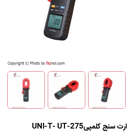
ارت سنج کلمپیUNI-T- UT-275