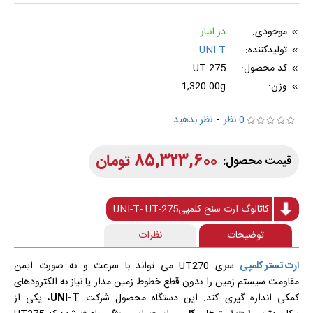
موجودی:
در انبار
تولیدکننده:
UNI-T
کد محصول:
UT-275
وزن:
1,320.00g
0 نظر
-
نظر بدهید
85,323,600 تومان
کاتالوگ ارت سنج کلمپیUNI-T- UT-275
توضیحات
نظرات
ارت تستر کلمپی
سری UT270 می تواند با سرعت و به صورت ایمن
مقاومت سیستم زمین را بدون قطع خطوط زمین مدار یا نیاز به الکترودهای
کمکی اندازه گیری کند. این دستگاه محصول شرکت
UNI-T
، یکی از