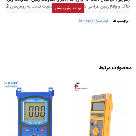
خاک
و
ولتاژ زمین
طراحی شده. این دستگاه با قابلیت تست به روش‌های
2
سیمه، 3 سیمه و 4 سیمه
، انتخابی حرفه‌ای برای مهندسین برق، پیمانکاران
تأسیسات و تیم‌های ایمنی برق می‌باشد.
برچسب ها:
ارت سنج Mastech
مشخصات فنی دستگاه ارت سنج سه سیمه
دیجیتال مدل MS2302
محصولات مرتبط
رنج اندازه گیری مقاومت زمین ۰٫۰۱ الی ۴۰۰۰ اهم
رنج اندازه گیری ولتاژ از ۰ تا ۳۰۰ ولت AC
قابلیت اندازه گیری مقاومت به روش های ۲pole , 3pole
تغذیه شده با ۶ باطری قلمی ۱٫۵ ولت
دارای رزولوشن : 0.01Ω
دارای LCD بزرگ با نور پس‌زمینه