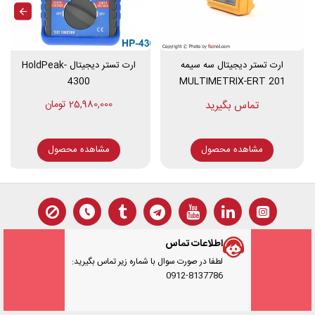
ارت تستر دیجیتال سه سیمه
ارت تستر دیجیتال HoldPeak-
4300
MULTIMETRIX-ERT 201
25,980,000 تومان
مشاهده محصول
مشاهده محصول
اطلاعات تماس
لطفا در صورت سوال با شماره زیر تماس بگیرید:
0912-8137786