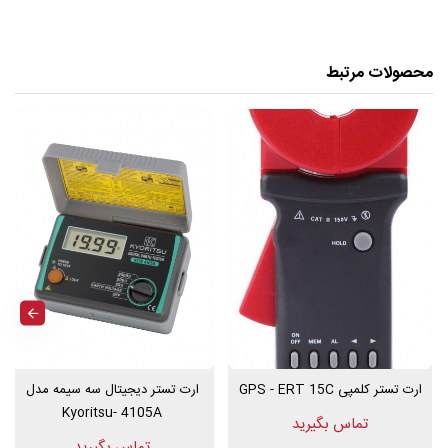
گیری
ارت سنج
کلمپی
cem dt-3355 می باشد. از دیگر ویژگی های این
دستگاه می توان به تغییر رنج خودکار، صفحه نمایش LCD مجهز به نور
پس زمینه، بدنه عایق دو جداره، میدان مغناطیسی و الکتریکی خارجی و
محصولات مرتبط
سرعت اندازه گیری 1 ثانیه اشاره کرد.
این دستگاه می تواند مقاومت چاه ارت را در رنج 0/01Ω تا 1000Ω با
دقت ±(1%+10d) و حاکثر رزولوشن 0/001Ω با فرکانس 1kHz اندازه
گیری کند. همچنین میدان مغناطیسی خارجی این دستگاه 40A/m و
میدان الکتریکی خارجی این دستگاه 1V/m می باشد. ارت سنج کلمپی
سِم CEM DT-3355 دارای تاییدیه های CE اروپا، EN1010-1 و CAT.III
600V می باشد. همچنین شما می توانید این محصول را از فروشگاه
اینترنتی فازنول به همراه گارانتی معتبر وخدمات پس از فروش تهیه و
خریداری کنید.
ارت تستر دیجیتال کلمپی
DT-3355 برای اندازه گیری مقاومت الکتریکی
زمین برای کاربری های مختلفی در هر منطقه ای کاربرد دارد.
ارت تستر کلمپی GPS - ERT 15C
ارت تستر دیجیتال سه سیمه مدل
Kyoritsu- 4105A