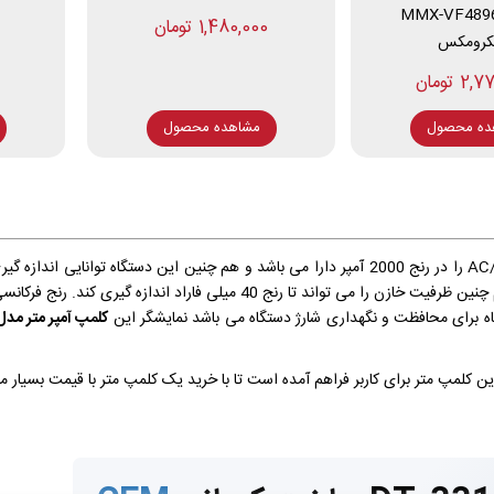
رکانس MMX-VF4896
1,480,000 تومان
کرومکس
 تومان
ده محصول
مشاهده محصول
 برای محافظت و نگهداری شارژ دستگاه می باشد نمایشگر این
کلمپ آمپر متر مدل DT-3316 ساخت M