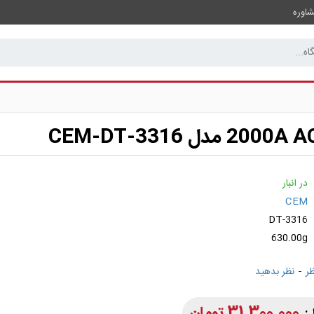
اوره
در انبار
CEM
DT-3316
630.00g
-
نظر بدهید
31,300,000 تومان