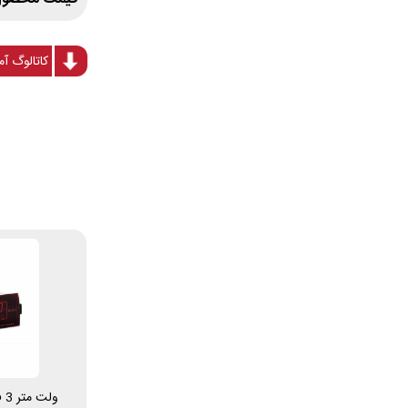
کاتالوگ آمپرمتر 2000A AC 
ول