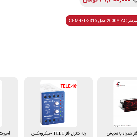
مدل CEM-DT-3316
ت متر 3 فاز همراه با نمایش
رله کنترل فاز TELE -میکرومکس