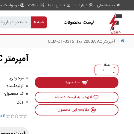
صفحه‌اصلی
درباره ما
تماس با ما
مقالات
درخواست مش
لیست محصولات
همه
آمپرمتر 2000A AC مدل CEM-DT-3316
آمپرمتر 2000A AC مدل CEM-DT-3316
موجودی:
سبد خرید
تولیدکننده:
کد محصول:
افزودن به لیست دلخواه
وزن:
مقایسه این محصول
0 نظر