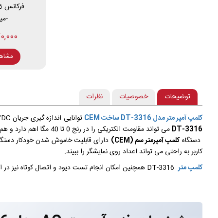
ف
-می
2,770,000
مشاه
توضیحات
خصوصیات
نظرات
کلمپ آمپر متر مدل DT-3316 ساخت CEM
توانایی اندازه گیری جریان AC/DC را در رنج 2000 آمپر دارا می باشد و هم چنین این دستگاه توانایی اندازه گیری ولتاژ AC/DC را تا رنج 1000 ولت دارا می باشد. این
DT-3316
می تواند مقاومت الکتریکی را در رنج 0 تا 40 مگا اهم دارد و هم چنین ظرفیت خازن را می تواند تا رنج 40 میلی فاراد اندازه گیری کند. رنج فرکانسی در این کلمپ آمپرمتر در حدود 10 مگاهرتز می باشد.
دستگاه
کلمپ آمپرمتر سم (CEM)
دارای قابلیت خاموش شدن خودکار دستگاه
کاربر به راحتی می تواند اعداد روی نمایشگر را ببیند.
کلمپ متر
DT-3316 همچنین امکان انجام تست دیود و اتصال کوتاه نیز در این کلمپ متر برای کاربر فراهم آمده است تا با خرید یک کلمپ متر با قیمت بسیار مناسب از ویژگی ها و قابلیت های آن در جهت رفع نیاز های خود استفاده کند.